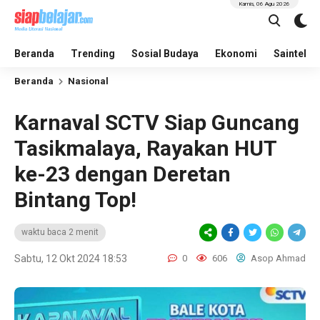
Kamis, 06 Agu 2026
Beranda
Trending
Sosial Budaya
Ekonomi
Saintek
Beranda
Nasional
Karnaval SCTV Siap Guncang
Tasikmalaya, Rayakan HUT
ke-23 dengan Deretan
Bintang Top!
waktu baca 2 menit
Sabtu, 12 Okt 2024 18:53
0
606
Asop Ahmad