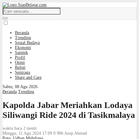
Beranda
Trending
Sosial Budaya
Ekonomi
Saintek
Profil
Opini
Religi
Seniraga
Share and Care
Sabtu, 08 Agu 2026
Beranda
Trending
Kapolda Jabar Meriahkan Lodaya
Siliwangi Ride 2024 di Tasikmalaya
waktu baca 2 menit
Minggu, 11 Agu 2024 17:09
0
906
Asop Ahmad
Poto: Udhan Muhdiana