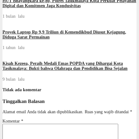
HUT Bhayangkara ke-80, Polres Tasikmalaya Kota Perkuat Pelayanan
Digital dan Komitmen Jaga Kondusivitas
1 bulan lalu
Proyek Laptop Rp 9,9 Triliun di Kemendikbud Diusut Kejagung,
Diduga Sarat Permainan
1 tahun lalu
Kisah Kezeea, Peraih Medali Emas POPDA yang Dihargai Kota
Tasikmalaya: Bukti bahwa Olahraga dan Pendidikan Bisa Sejalan
9 bulan lalu
Tidak ada komentar
Tinggalkan Balasan
Alamat email Anda tidak akan dipublikasikan.
Ruas yang wajib ditandai
*
Komentar
*