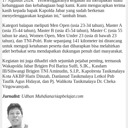
17 Agustus 2024. “Terselenggaranya kegiatan ini merupakan suatu
kebanggaan dan kebahagiaan bagi kami. Kami mengucapkan terima
kasih kepada bapak Kapolda Jabar yang sudah berkenan
menyelenggarakan kegiatan ini,” tambah Iman.
Kategori balapan meliputi Men Open (usia 23-34 tahun), Master A
(usia 35-44 tahun), Master B (usia 45-54 tahun), Master C (usia 55
tahun ke atas), Women Open, Men Under 23 (usia di bawah 23
tahun), dan TNI-Polri. Rute sepanjang 141 kilometer ini dirancang
untuk menguji ketahanan peserta dan diharapkan bisa melahirkan
atlet berbakat serta mendapatkan dukungan penuh dari masyarakat.
Kegiatan ini juga dihadiri oleh sejumlah pejabat penting, termasuk
Wakapolda Jabar Brigjen Pol Bariza Sulfi, S.IK., Kasdam
III/Siliwangi Brigjen TNI Aminudin, S.I.P., Kapolresta Tasikmalaya
Kota AKBP Haris Dinzah, Danlanud Tasikmalaya Letkol Pnb
Taufik Agus Hidayat, dan Pj. Walikota Tasikmalaya Dr. Cheka
Virgowansyah.
Jurnalist:
Udhan Muhdiana/siapbelajar.com