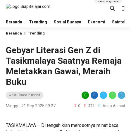
Sabtu, 08 Agu 2026
Beranda
Trending
Sosial Budaya
Ekonomi
Saintek
Beranda
Trending
Gebyar Literasi Gen Z di
Tasikmalaya Saatnya Remaja
Meletakkan Gawai, Meraih
Buku
waktu baca 2 menit
Minggu, 21 Sep 2025 09:27
0
371
Asop Ahmad
TASIKMALAYA – Di tengah kian merosotnya minat baca