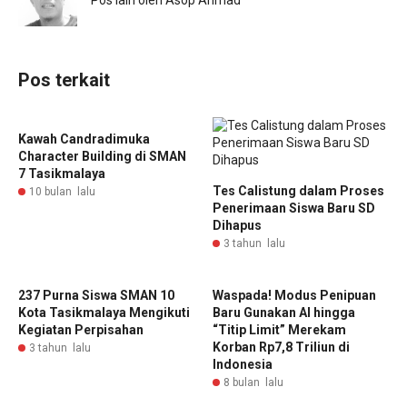
Pos lain oleh Asop Ahmad
Pos terkait
Kawah Candradimuka
Character Building di SMAN
7 Tasikmalaya
Tes Calistung dalam Proses
10 bulan lalu
Penerimaan Siswa Baru SD
Dihapus
3 tahun lalu
237 Purna Siswa SMAN 10
Waspada! Modus Penipuan
Kota Tasikmalaya Mengikuti
Baru Gunakan AI hingga
Kegiatan Perpisahan
“Titip Limit” Merekam
Korban Rp7,8 Triliun di
3 tahun lalu
Indonesia
8 bulan lalu