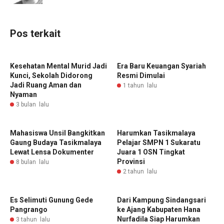
Pos terkait
Kesehatan Mental Murid Jadi
Era Baru Keuangan Syariah
Kunci, Sekolah Didorong
Resmi Dimulai
Jadi Ruang Aman dan
1 tahun lalu
Nyaman
3 bulan lalu
Mahasiswa Unsil Bangkitkan
Harumkan Tasikmalaya
Gaung Budaya Tasikmalaya
Pelajar SMPN 1 Sukaratu
Lewat Lensa Dokumenter
Juara 1 OSN Tingkat
Provinsi
8 bulan lalu
2 tahun lalu
Es Selimuti Gunung Gede
Dari Kampung Sindangsari
Pangrango
ke Ajang Kabupaten Hana
Nurfadila Siap Harumkan
3 tahun lalu