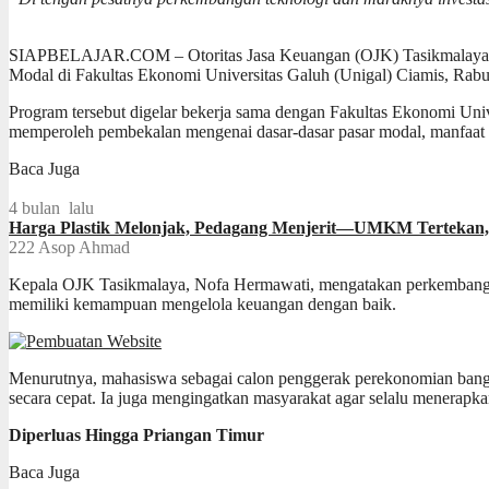
SIAPBELAJAR.COM – Otoritas Jasa Keuangan (OJK) Tasikmalaya teru
Modal di Fakultas Ekonomi Universitas Galuh (Unigal) Ciamis, Rabu
Program tersebut digelar bekerja sama dengan Fakultas Ekonomi Uni
memperoleh pembekalan mengenai dasar-dasar pasar modal, manfaat in
Baca Juga
4 bulan lalu
Harga Plastik Melonjak, Pedagang Menjerit—UMKM Tertekan, S
222
Asop Ahmad
Kepala OJK Tasikmalaya, Nofa Hermawati, mengatakan perkembangan
memiliki kemampuan mengelola keuangan dengan baik.
Menurutnya, mahasiswa sebagai calon penggerak perekonomian bang
secara cepat. Ia juga mengingatkan masyarakat agar selalu menerapka
Diperluas Hingga Priangan Timur
Baca Juga