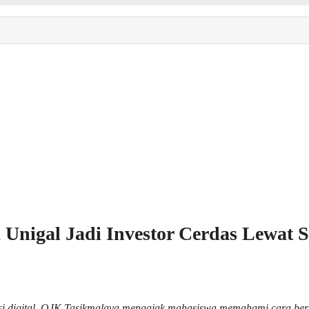
Unigal Jadi Investor Cerdas Lewat 
i digital, OJK Tasikmalaya mengajak mahasiswa memahami cara berinv