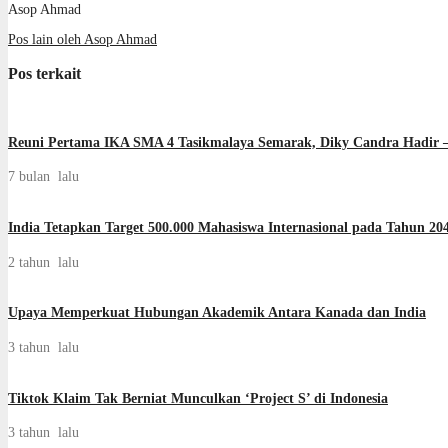
Asop Ahmad
Pos lain oleh Asop Ahmad
Pos terkait
Reuni Pertama IKA SMA 4 Tasikmalaya Semarak, Diky Candra Hadir – 
7 bulan lalu
India Tetapkan Target 500.000 Mahasiswa Internasional pada Tahun 20
2 tahun lalu
Upaya Memperkuat Hubungan Akademik Antara Kanada dan India
3 tahun lalu
Tiktok Klaim Tak Berniat Munculkan ‘Project S’ di Indonesia
3 tahun lalu