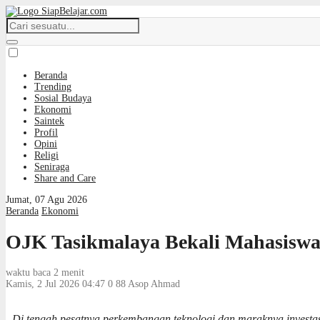
Beranda
Trending
Sosial Budaya
Ekonomi
Saintek
Profil
Opini
Religi
Seniraga
Share and Care
Jumat, 07 Agu 2026
Beranda
Ekonomi
OJK Tasikmalaya Bekali Mahasiswa 
waktu baca 2 menit
Kamis, 2 Jul 2026 04:47
0
88
Asop Ahmad
Di tengah pesatnya perkembangan teknologi dan maraknya investas