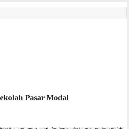
Sekolah Pasar Modal
estasi yang aman, legal, dan berorientasi jangka panjang melalui