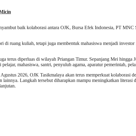
Micin
yambut baik kolaborasi antara OJK, Bursa Efek Indonesia, PT MNC Se
ri di ruang kuliah, tetapi juga membentuk mahasiswa menjadi investo
a terus diperluas di wilayah Priangan Timur. Sepanjang Mei hingga J
ari pelajar, mahasiswa, santri, penyuluh agama, aparatur pemerintah
 Agustus 2026, OJK Tasikmalaya akan terus memperkuat kolaborasi den
 lainnya. Langkah tersebut diharapkan mampu meningkatkan literasi d
anjutan.