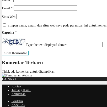
Email
*
Situs Web
Simpan nama, email, dan situs web saya pada peramban ini untuk koment
Captcha
*
Type the text displayed above:
Komentar Terbaru
Tidak ada komentar untuk ditampilkan.
LAINNYA
Kontak
Tentang Kami
Kemitraan
Beriklan
Kode Etik