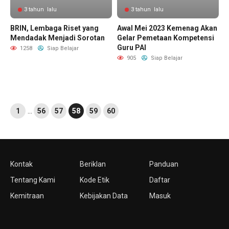
3 tahun lalu
3 tahun lalu
BRIN, Lembaga Riset yang
Awal Mei 2023 Kemenag Akan
Mendadak Menjadi Sorotan
Gelar Pemetaan Kompetensi
Guru PAI
1258
Siap Belajar
905
Siap Belajar
1
…
56
57
58
59
60
Kontak
Beriklan
Panduan
Tentang Kami
Kode Etik
Daftar
Kemitraan
Kebijakan Data
Masuk