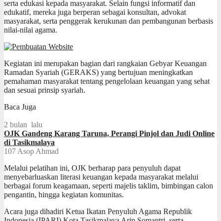
serta edukasi kepada masyarakat. Selain fungsi informatif dan
edukatif, mereka juga berperan sebagai konsultan, advokat
masyarakat, serta penggerak kerukunan dan pembangunan berbasis
nilai-nilai agama.
Kegiatan ini merupakan bagian dari rangkaian Gebyar Keuangan
Ramadan Syariah (GERAKS) yang bertujuan meningkatkan
pemahaman masyarakat tentang pengelolaan keuangan yang sehat
dan sesuai prinsip syariah.
Baca Juga
2 bulan lalu
OJK Gandeng Karang Taruna, Perangi Pinjol dan Judi Online
di Tasikmalaya
107
Asop Ahmad
Melalui pelatihan ini, OJK berharap para penyuluh dapat
menyebarluaskan literasi keuangan kepada masyarakat melalui
berbagai forum keagamaan, seperti majelis taklim, bimbingan calon
pengantin, hingga kegiatan komunitas.
Acara juga dihadiri Ketua Ikatan Penyuluh Agama Republik
Indonesia (IPARI) Kota Tasikmalaya Arip Somantri, serta