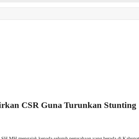
lirkan CSR Guna Turunkan Stunting
 MH mengajak kepada seluruh perusahaan yang berada di Kabupaten 