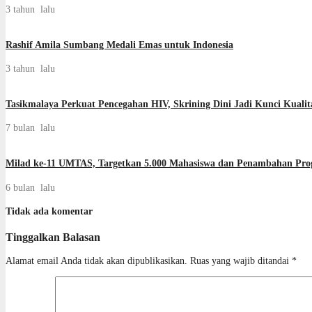
3 tahun lalu
Rashif Amila Sumbang Medali Emas untuk Indonesia
3 tahun lalu
Tasikmalaya Perkuat Pencegahan HIV, Skrining Dini Jadi Kunci Kuali
7 bulan lalu
Milad ke-11 UMTAS, Targetkan 5.000 Mahasiswa dan Penambahan Pro
6 bulan lalu
Tidak ada komentar
Tinggalkan Balasan
Alamat email Anda tidak akan dipublikasikan.
Ruas yang wajib ditandai
*