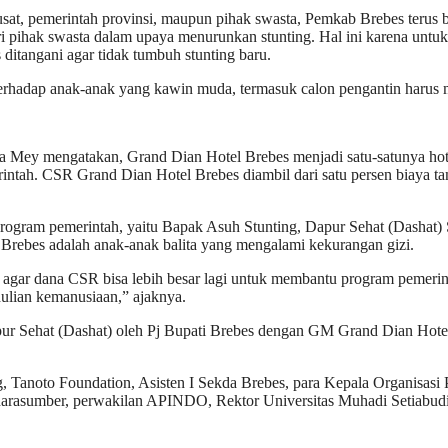
sat, pemerintah provinsi, maupun pihak swasta, Pemkab Brebes terus
i pihak swasta dalam upaya menurunkan stunting. Hal ini karena untuk
 ditangani agar tidak tumbuh stunting baru.
erhadap anak-anak yang kawin muda, termasuk calon pengantin harus m
ey mengatakan, Grand Dian Hotel Brebes menjadi satu-satunya hotel
ntah. CSR Grand Dian Hotel Brebes diambil dari satu persen biaya t
ogram pemerintah, yaitu Bapak Asuh Stunting, Dapur Sehat (Dashat) St
 Brebes adalah anak-anak balita yang mengalami kekurangan gizi.
agar dana CSR bisa lebih besar lagi untuk membantu program pemerin
ulian kemanusiaan,” ajaknya.
apur Sehat (Dashat) oleh Pj Bupati Brebes dengan GM Grand Dian H
g, Tanoto Foundation, Asisten I Sekda Brebes, para Kepala Organisa
narasumber, perwakilan APINDO, Rektor Universitas Muhadi Setiabudi 