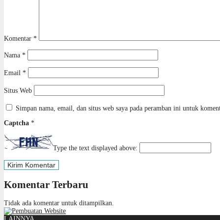
Komentar
*
Nama
*
Email
*
Situs Web
Simpan nama, email, dan situs web saya pada peramban ini untuk koment
Captcha
*
Type the text displayed above:
Komentar Terbaru
Tidak ada komentar untuk ditampilkan.
LAINNYA