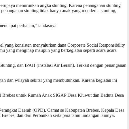
 berupaya menurunkan angka stunting. Karena penanganan stunting
 penanganan stunting tidak hanya anak yang menderita stunting,
endapat perhatian,” tandasnya.
 yang konsisten menyalurkan dana Corporate Social Responsibility
amu yang menginap maupun yang berkegiatan seperti acara-acara
unting, dan IPAH (Instalasi Air Bersih). Terkait dengan penanganan
tah dan wilayah sekitar yang membutuhkan. Karena kegiatan ini
otel Brebes untuk Rumah Anak SIGAP Desa Kluwut dan Baduta Desa
si Perangkat Daerah (OPD), Camat se Kabupaten Brebes, Kepala Desa
Brebes, dan dari Perbankan serta para tamu undangan lainnya.