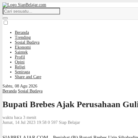
Beranda
Trending
Sosial Budaya
Ekonomi
Saintek
Profil
Opini
Religi
Seniraga
Share and Care
Sabtu, 08 Agu 2026
Beranda
Sosial Budaya
Bupati Brebes Ajak Perusahaan Gu
waktu baca 3 menit
Jumat, 14 Jul 2023 19:58
0
597
Siap Belajar
SIAPBELAJAR.COM – Penjabat (Pj) Bupati Brebes Urip Sihabudin SH