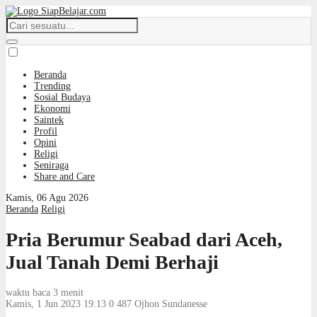
Beranda
Trending
Sosial Budaya
Ekonomi
Saintek
Profil
Opini
Religi
Seniraga
Share and Care
Kamis, 06 Agu 2026
Beranda
Religi
Pria Berumur Seabad dari Aceh,
Jual Tanah Demi Berhaji
waktu baca 3 menit
Kamis, 1 Jun 2023 19:13
0
487
Ojhon Sundanesse