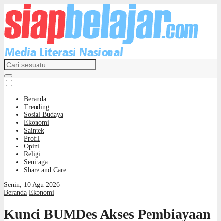
Beranda
Trending
Sosial Budaya
Ekonomi
Saintek
Profil
Opini
Religi
Seniraga
Share and Care
Senin, 10 Agu 2026
Beranda
Ekonomi
Kunci BUMDes Akses Pembiayaan