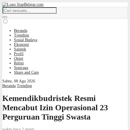
Beranda
Trending
Sosial Budaya
Ekonomi
Saintek
Profil
Opini
Religi
Seniraga
Share and Care
Sabtu, 08 Agu 2026
Beranda
Trending
Kemendikbudristek Resmi
Mencabut Izin Operasional 23
Perguruan Tinggi Swasta
waktu baca 2 menit