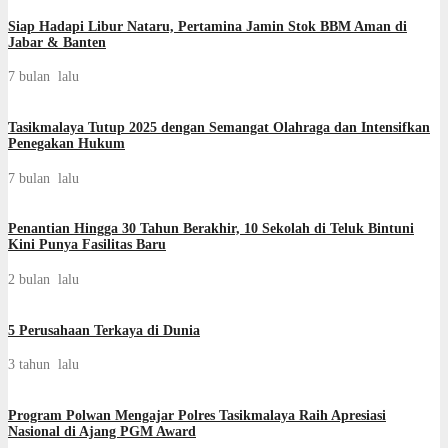
Siap Hadapi Libur Nataru, Pertamina Jamin Stok BBM Aman di
Jabar & Banten
7 bulan lalu
Tasikmalaya Tutup 2025 dengan Semangat Olahraga dan Intensifkan
Penegakan Hukum
7 bulan lalu
Penantian Hingga 30 Tahun Berakhir, 10 Sekolah di Teluk Bintuni
Kini Punya Fasilitas Baru
2 bulan lalu
5 Perusahaan Terkaya di Dunia
3 tahun lalu
Program Polwan Mengajar Polres Tasikmalaya Raih Apresiasi
Nasional di Ajang PGM Award