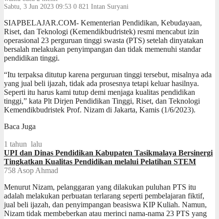
Sabtu, 3 Jun 2023 09:53
0
821
Intan Suryani
SIAPBELAJAR.COM- Kementerian Pendidikan, Kebudayaan,
Riset, dan Teknologi (Kemendikbudristek) resmi mencabut izin
operasional 23 perguruan tinggi swasta (PTS) setelah dinyatakan
bersalah melakukan penyimpangan dan tidak memenuhi standar
pendidikan tinggi.
“Itu terpaksa ditutup karena perguruan tinggi tersebut, misalnya ada
yang jual beli ijazah, tidak ada prosesnya tetapi keluar hasilnya.
Seperti itu harus kami tutup demi menjaga kualitas pendidikan
tinggi,” kata Plt Dirjen Pendidikan Tinggi, Riset, dan Teknologi
Kemendikbudristek Prof. Nizam di Jakarta, Kamis (1/6/2023).
Baca Juga
1 tahun lalu
UPI dan Dinas Pendidikan Kabupaten Tasikmalaya Bersinergi
Tingkatkan Kualitas Pendidikan melalui Pelatihan STEM
758
Asop Ahmad
Menurut Nizam, pelanggaran yang dilakukan puluhan PTS itu
adalah melakukan perbuatan terlarang seperti pembelajaran fiktif,
jual beli ijazah, dan penyimpangan beasiswa KIP Kuliah. Namun,
Nizam tidak membeberkan atau merinci nama-nama 23 PTS yang