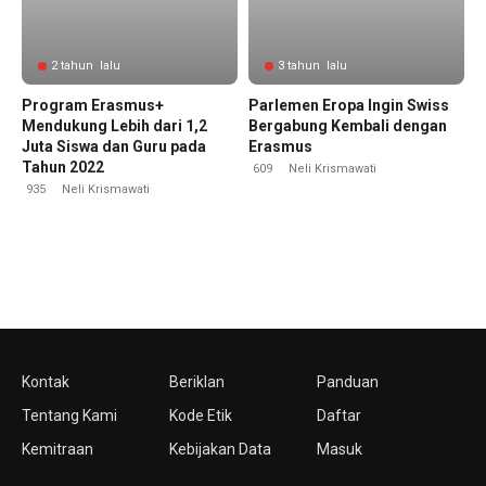
2 tahun lalu
3 tahun lalu
Program Erasmus+
Parlemen Eropa Ingin Swiss
Mendukung Lebih dari 1,2
Bergabung Kembali dengan
Juta Siswa dan Guru pada
Erasmus
Tahun 2022
609
Neli Krismawati
935
Neli Krismawati
Kontak
Beriklan
Panduan
Tentang Kami
Kode Etik
Daftar
Kemitraan
Kebijakan Data
Masuk