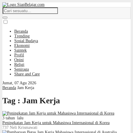
Beranda
Trending
Sosial Budaya
Ekonomi
Saintek
Profil
Opini
Religi
Seniraga
Share and Care
Jumat, 07 Agu 2026
Beranda
Jam Kerja
Tag : Jam Kerja
3 tahun lalu
Peningkatan Jam Kerja untuk Mahasiswa Internasional di Korea
737
Neli Krismawati