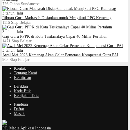
726
Ojhon Sundanesse
3 tahun lalu
Ribuan Guru Madrasah Disiapkan untuk Mengikuti PPG Kemenag
1116
Siap Belajar
3 tahun lalu
Gaji Guru PPPK di Kota Tasikmalaya Capai 40 Miliar Pertahun
1471
Siap Belajar
3 tahun lalu
Awal Mei 2023 Kemenag Akan Gelar Pemetaan Kompetensi Guru PAI
905
Siap Belajar
Kontak
Tentang Kami
Kemitraan
Beriklan
Kode Etik
Kebijakan Data
Panduan
Daftar
Masuk
PT. Media Aplikasi Indonesia