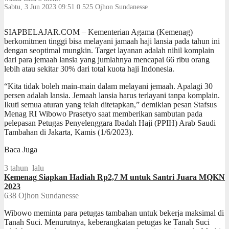
Sabtu, 3 Jun 2023 09:51
0
525
Ojhon Sundanesse
SIAPBELAJAR.COM – Kementerian Agama (Kemenag)
berkomitmen tinggi bisa melayani jamaah haji lansia pada tahun ini
dengan seoptimal mungkin. Target layanan adalah nihil komplain
dari para jemaah lansia yang jumlahnya mencapai 66 ribu orang
lebih atau sekitar 30% dari total kuota haji Indonesia.
“Kita tidak boleh main-main dalam melayani jemaah. Apalagi 30
persen adalah lansia. Jemaah lansia harus terlayani tanpa komplain.
Ikuti semua aturan yang telah ditetapkan,” demikian pesan Stafsus
Menag RI Wibowo Prasetyo saat memberikan sambutan pada
pelepasan Petugas Penyelenggara Ibadah Haji (PPIH) Arab Saudi
Tambahan di Jakarta, Kamis (1/6/2023).
Baca Juga
3 tahun lalu
Kemenag Siapkan Hadiah Rp2,7 M untuk Santri Juara MQKN
2023
638
Ojhon Sundanesse
Wibowo meminta para petugas tambahan untuk bekerja maksimal di
Tanah Suci. Menurutnya, keberangkatan petugas ke Tanah Suci