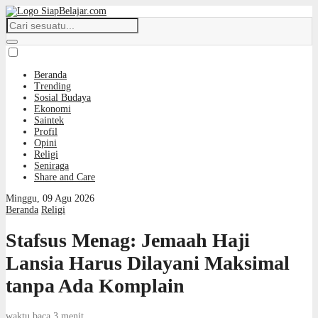
Beranda
Trending
Sosial Budaya
Ekonomi
Saintek
Profil
Opini
Religi
Seniraga
Share and Care
Minggu, 09 Agu 2026
Beranda
Religi
Stafsus Menag: Jemaah Haji
Lansia Harus Dilayani Maksimal
tanpa Ada Komplain
waktu baca 3 menit