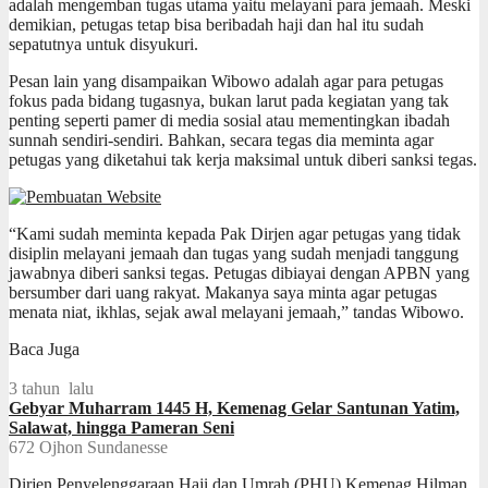
adalah mengemban tugas utama yaitu melayani para jemaah. Meski
demikian, petugas tetap bisa beribadah haji dan hal itu sudah
sepatutnya untuk disyukuri.
Pesan lain yang disampaikan Wibowo adalah agar para petugas
fokus pada bidang tugasnya, bukan larut pada kegiatan yang tak
penting seperti pamer di media sosial atau mementingkan ibadah
sunnah sendiri-sendiri. Bahkan, secara tegas dia meminta agar
petugas yang diketahui tak kerja maksimal untuk diberi sanksi tegas.
“Kami sudah meminta kepada Pak Dirjen agar petugas yang tidak
disiplin melayani jemaah dan tugas yang sudah menjadi tanggung
jawabnya diberi sanksi tegas. Petugas dibiayai dengan APBN yang
bersumber dari uang rakyat. Makanya saya minta agar petugas
menata niat, ikhlas, sejak awal melayani jemaah,” tandas Wibowo.
Baca Juga
3 tahun lalu
Gebyar Muharram 1445 H, Kemenag Gelar Santunan Yatim,
Salawat, hingga Pameran Seni
672
Ojhon Sundanesse
Dirjen Penyelenggaraan Haji dan Umrah (PHU) Kemenag Hilman