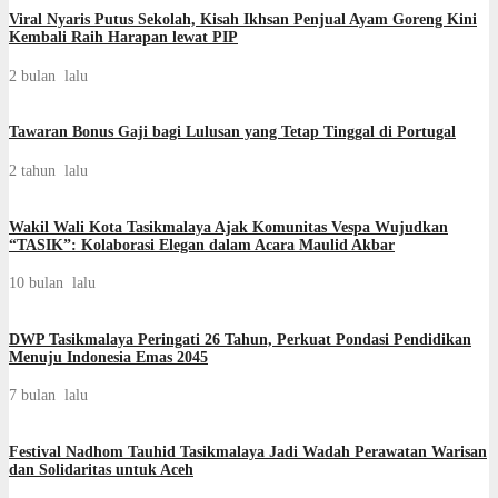
Viral Nyaris Putus Sekolah, Kisah Ikhsan Penjual Ayam Goreng Kini
Kembali Raih Harapan lewat PIP
2 bulan lalu
Tawaran Bonus Gaji bagi Lulusan yang Tetap Tinggal di Portugal
2 tahun lalu
Wakil Wali Kota Tasikmalaya Ajak Komunitas Vespa Wujudkan
“TASIK”: Kolaborasi Elegan dalam Acara Maulid Akbar
10 bulan lalu
DWP Tasikmalaya Peringati 26 Tahun, Perkuat Pondasi Pendidikan
Menuju Indonesia Emas 2045
7 bulan lalu
Festival Nadhom Tauhid Tasikmalaya Jadi Wadah Perawatan Warisan
dan Solidaritas untuk Aceh