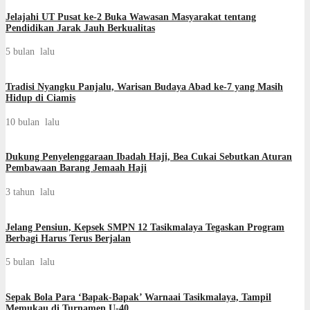
Jelajahi UT Pusat ke-2 Buka Wawasan Masyarakat tentang
Pendidikan Jarak Jauh Berkualitas
5 bulan lalu
Tradisi Nyangku Panjalu, Warisan Budaya Abad ke-7 yang Masih
Hidup di Ciamis
10 bulan lalu
Dukung Penyelenggaraan Ibadah Haji, Bea Cukai Sebutkan Aturan
Pembawaan Barang Jemaah Haji
3 tahun lalu
Jelang Pensiun, Kepsek SMPN 12 Tasikmalaya Tegaskan Program
Berbagi Harus Terus Berjalan
5 bulan lalu
Sepak Bola Para ‘Bapak-Bapak’ Warnaai Tasikmalaya, Tampil
Memukau di Turnamen U-40