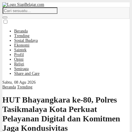
Beranda
Trending
Sosial Budaya
Ekonomi
Saintek
Profil
Opini
Religi
Seniraga
Share and Care
Sabtu, 08 Agu 2026
Beranda
Trending
HUT Bhayangkara ke-80, Polres
Tasikmalaya Kota Perkuat
Pelayanan Digital dan Komitmen
Jaga Kondusivitas