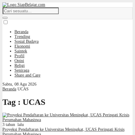
Beranda
Trending
Sosial Budaya
Ekonomi
Saintek
Profil
Opini
Religi
Seniraga
Share and Care
Sabtu, 08 Agu 2026
Beranda
UCAS
Tag : UCAS
3 tahun lalu
Proyeksi Pendaftaran ke Universitas Meningkat, UCAS Peringati Krisis
Perumahan Mahasiswa