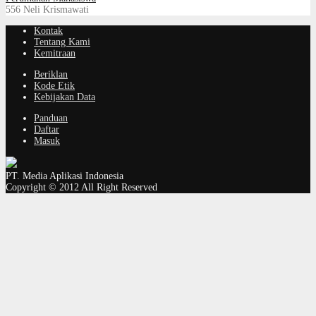
556
Neli Krismawati
Kontak
Tentang Kami
Kemitraan
Beriklan
Kode Etik
Kebijakan Data
Panduan
Daftar
Masuk
PT. Media Aplikasi Indonesia
Copyright © 2012 All Right Reserved