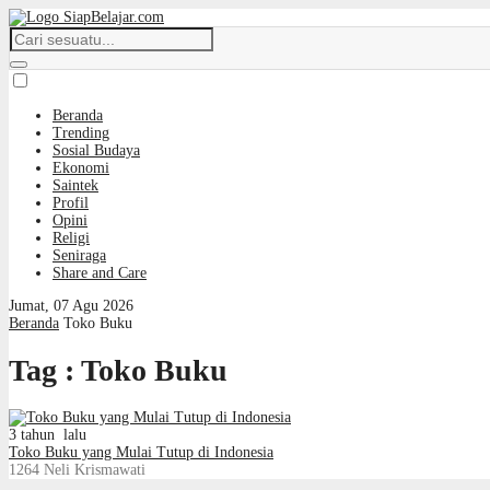
Beranda
Trending
Sosial Budaya
Ekonomi
Saintek
Profil
Opini
Religi
Seniraga
Share and Care
Jumat, 07 Agu 2026
Beranda
Toko Buku
Tag : Toko Buku
3 tahun lalu
Toko Buku yang Mulai Tutup di Indonesia
1264
Neli Krismawati