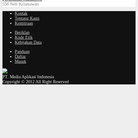
556
Neli Krismawati
Kontak
Tentang Kami
Kemitraan
Beriklan
Kode Etik
Kebijakan Data
Panduan
Daftar
Masuk
PT. Media Aplikasi Indonesia
Copyright © 2012 All Right Reserved