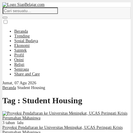
Beranda
Trending
Sosial Budaya
Ekonomi
Saintek
Profil
Opini
Religi
Seniraga
Share and Care
Jumat, 07 Agu 2026
Beranda
Student Housing
Tag : Student Housing
3 tahun lalu
Proyeksi Pendaftaran ke Universitas Meningkat, UCAS Peringati Krisis
Perumahan Mahasiswa