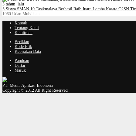
3 tahun lalu
3 Siswa SMAN 10 Tasikmalaya Berhasil Raih Juara Lomba Karate O2SN Tin
1060
Udan Muhdiana
Kontak
Tentang Kami
Kemitraan
Beriklan
Kode Etik
Kebijakan Data
Panduan
Daftar
Masuk
PT. Media Aplikasi Indonesia
Copyright © 2012 All Right Reserved