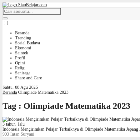
Beranda
Trending
Sosial Budaya
Ekonomi
Saintek
Profil
Opini
Religi
Seniraga
Share and Care
Sabtu, 08 Agu 2026
Beranda
Olimpiade Matematika 2023
Tag : Olimpiade Matematika 2023
3 tahun lalu
Indonesia Mengirimkan Pelajar Terbaiknya di Olimpiade Matematika Jepang
903
Intan Suryani