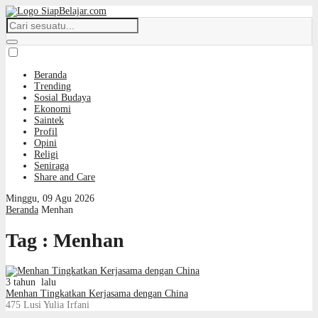
Beranda
Trending
Sosial Budaya
Ekonomi
Saintek
Profil
Opini
Religi
Seniraga
Share and Care
Minggu, 09 Agu 2026
Beranda
Menhan
Tag : Menhan
3 tahun lalu
Menhan Tingkatkan Kerjasama dengan China
475
Lusi Yulia Irfani