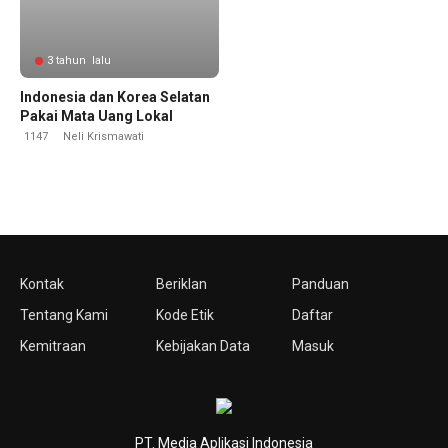
3 tahun lalu
Indonesia dan Korea Selatan
Pakai Mata Uang Lokal
1147
Neli Krismawati
Kontak
Beriklan
Panduan
Tentang Kami
Kode Etik
Daftar
Kemitraan
Kebijakan Data
Masuk
PT. Media Aplikasi Indonesia