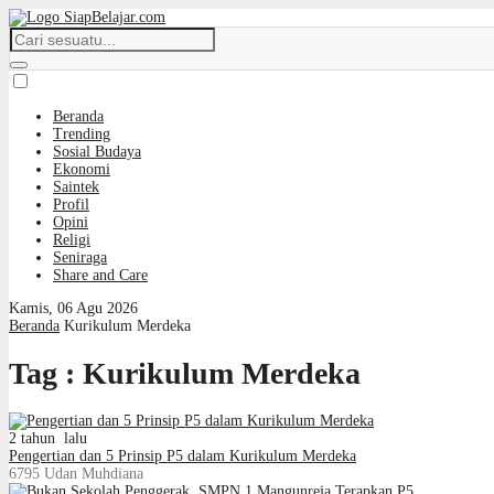
Beranda
Trending
Sosial Budaya
Ekonomi
Saintek
Profil
Opini
Religi
Seniraga
Share and Care
Kamis, 06 Agu 2026
Beranda
Kurikulum Merdeka
Tag : Kurikulum Merdeka
2 tahun lalu
Pengertian dan 5 Prinsip P5 dalam Kurikulum Merdeka
6795
Udan Muhdiana