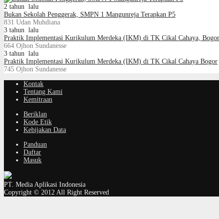
2 tahun lalu
Bukan Sekolah Penggerak, SMPN 1 Mangunreja Terapkan P5
831
Udan Muhdiana
3 tahun lalu
Praktik Implementasi Kurikulum Merdeka (IKM) di TK Cikal Cahaya, Bogo
664
Ojhon Sundanesse
3 tahun lalu
Praktik Implementasi Kurikulum Merdeka (IKM) di TK Cikal Cahaya Bogor
745
Ojhon Sundanesse
Kontak
Tentang Kami
Kemitraan
Beriklan
Kode Etik
Kebijakan Data
Panduan
Daftar
Masuk
PT. Media Aplikasi Indonesia
Copyright © 2012 All Right Reserved