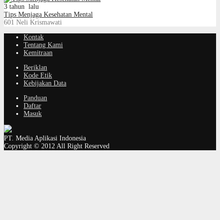
3 tahun lalu
Tips Menjaga Kesehatan Mental
601
Neli Krismawati
Kontak
Tentang Kami
Kemitraan
Beriklan
Kode Etik
Kebijakan Data
Panduan
Daftar
Masuk
PT. Media Aplikasi Indonesia
Copyright © 2012 All Right Reserved