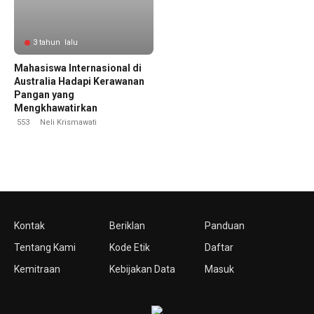
3 tahun lalu
Mahasiswa Internasional di
Australia Hadapi Kerawanan
Pangan yang
Mengkhawatirkan
553
Neli Krismawati
Kontak
Beriklan
Panduan
Tentang Kami
Kode Etik
Daftar
Kemitraan
Kebijakan Data
Masuk