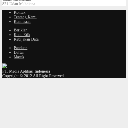
821
Udan Muhdiana
Kontak
Tentang Kami
Kemitraan
Beriklan
Kode Etik
Kebijakan Data
Panduan
Daftar
Masuk
PT. Media Aplikasi Indonesia
Copyright © 2012 All Right Reserved