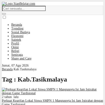
Beranda
Trending
Sosial Budaya
Ekonomi
Saintek
Profil
Opini
Religi
Seniraga
Share and Care
Jumat, 07 Agu 2026
Beranda
Kab.Tasikmalaya
Tag : Kab.Tasikmalaya
2 tahun lalu
Perkuat Kearifan Lokal Siswa SMPN 1 Mangunreja Isi Jam Istirahat dengan
Game Tardisional