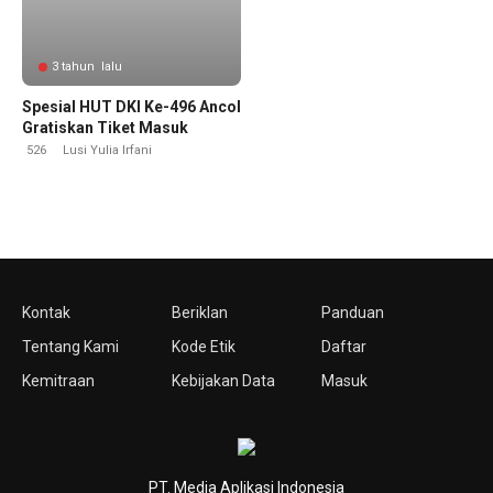
3 tahun lalu
Spesial HUT DKI Ke-496 Ancol
Gratiskan Tiket Masuk
526
Lusi Yulia Irfani
Kontak
Beriklan
Panduan
Tentang Kami
Kode Etik
Daftar
Kemitraan
Kebijakan Data
Masuk
PT. Media Aplikasi Indonesia