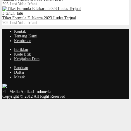
595
Lusi Yulia Irfani
3 tahun lalu
Tiket Formula E Jakarta 2023 Ludes Terjual
702
Lusi Yulia Irfani
Kontak
Tentang Kami
Kemitraan
Beriklan
Kode Etik
Kebijakan Data
Panduan
Daftar
Masuk
PT. Media Aplikasi Indonesia
Copyright © 2012 All Right Reserved