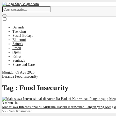
Beranda
Trending
Sosial Budaya
Ekonomi
Saintek
Profil
Opini
Religi
Seniraga
Share and Care
Minggu, 09 Agu 2026
Beranda
Food Insecurity
Tag : Food Insecurity
3 tahun lalu
Mahasiswa Internasional di Australia Hadapi Kerawanan Pangan yang Mengk
553
Neli Krismawati