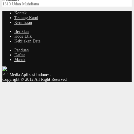
1310
Udan Muhdiana
Kontak
Tentang Kami
Kemitraan
Beriklan
Kode Etik
Kebijakan Data
Panduan
Daftar
Masuk
PT. Media Aplikasi Indonesia
Copyright © 2012 All Right Reserved