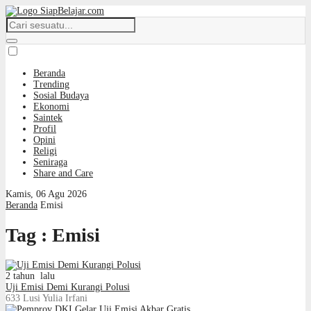
Beranda
Trending
Sosial Budaya
Ekonomi
Saintek
Profil
Opini
Religi
Seniraga
Share and Care
Kamis, 06 Agu 2026
Beranda
Emisi
Tag : Emisi
2 tahun lalu
Uji Emisi Demi Kurangi Polusi
633
Lusi Yulia Irfani