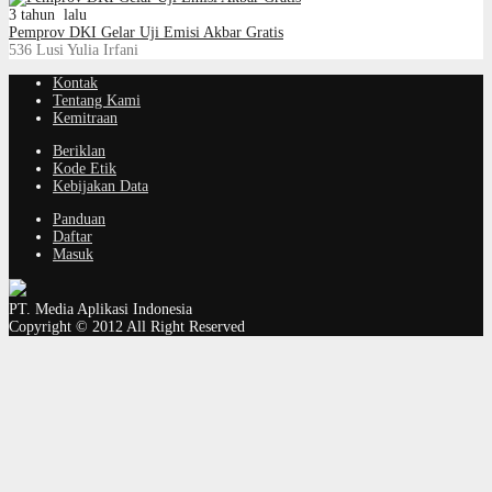
3 tahun lalu
Pemprov DKI Gelar Uji Emisi Akbar Gratis
536
Lusi Yulia Irfani
Kontak
Tentang Kami
Kemitraan
Beriklan
Kode Etik
Kebijakan Data
Panduan
Daftar
Masuk
PT. Media Aplikasi Indonesia
Copyright © 2012 All Right Reserved