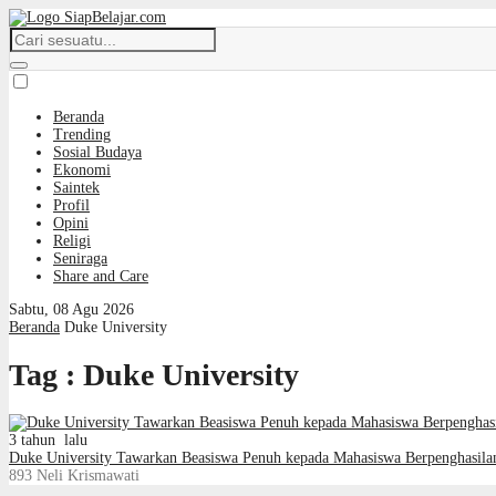
Beranda
Trending
Sosial Budaya
Ekonomi
Saintek
Profil
Opini
Religi
Seniraga
Share and Care
Sabtu, 08 Agu 2026
Beranda
Duke University
Tag : Duke University
3 tahun lalu
Duke University Tawarkan Beasiswa Penuh kepada Mahasiswa Berpenghasila
893
Neli Krismawati