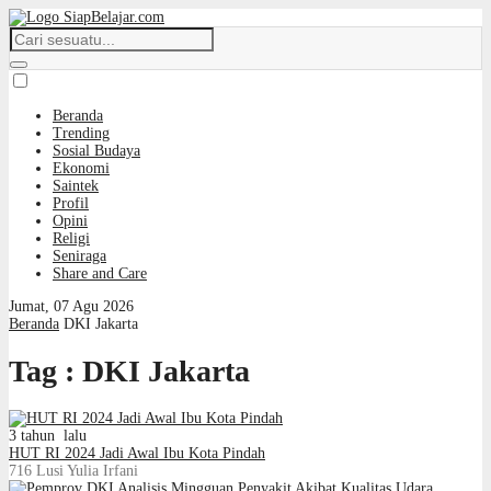
Beranda
Trending
Sosial Budaya
Ekonomi
Saintek
Profil
Opini
Religi
Seniraga
Share and Care
Jumat, 07 Agu 2026
Beranda
DKI Jakarta
Tag : DKI Jakarta
3 tahun lalu
HUT RI 2024 Jadi Awal Ibu Kota Pindah
716
Lusi Yulia Irfani