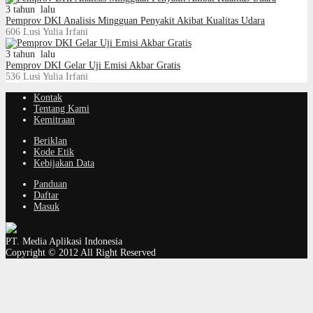
3 tahun lalu
Pemprov DKI Analisis Mingguan Penyakit Akibat Kualitas Udara
606
Lusi Yulia Irfani
3 tahun lalu
Pemprov DKI Gelar Uji Emisi Akbar Gratis
536
Lusi Yulia Irfani
Kontak
Tentang Kami
Kemitraan
Beriklan
Kode Etik
Kebijakan Data
Panduan
Daftar
Masuk
PT. Media Aplikasi Indonesia
Copyright © 2012 All Right Reserved