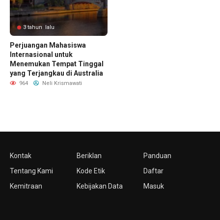
3 tahun lalu
Perjuangan Mahasiswa
Internasional untuk
Menemukan Tempat Tinggal
yang Terjangkau di Australia
964
Neli Krismawati
Kontak
Beriklan
Panduan
Tentang Kami
Kode Etik
Daftar
Kemitraan
Kebijakan Data
Masuk