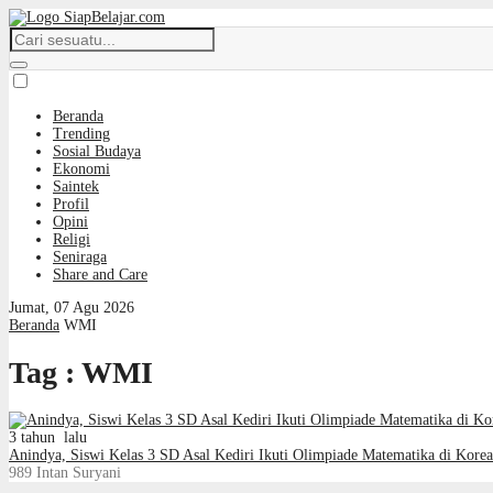
Beranda
Trending
Sosial Budaya
Ekonomi
Saintek
Profil
Opini
Religi
Seniraga
Share and Care
Jumat, 07 Agu 2026
Beranda
WMI
Tag : WMI
3 tahun lalu
Anindya, Siswi Kelas 3 SD Asal Kediri Ikuti Olimpiade Matematika di Korea
989
Intan Suryani