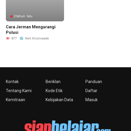
2 tahun lalu
Cara Jerman Mengurangi
Polusi
877
Neli Krismawati
Kontak
Beriklan
Panduan
Tentang Kami
Kode Etik
Daftar
Kemitraan
Kebijakan Data
Masuk