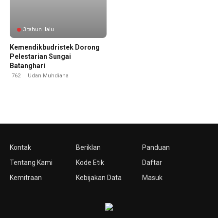
3 tahun lalu
Kemendikbudristek Dorong
Pelestarian Sungai
Batanghari
762
Udan Muhdiana
Kontak
Beriklan
Panduan
Tentang Kami
Kode Etik
Daftar
Kemitraan
Kebijakan Data
Masuk