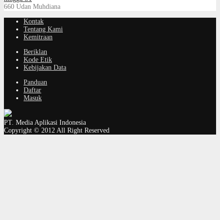
660
Udan Muhdiana
Kontak
Tentang Kami
Kemitraan
Beriklan
Kode Etik
Kebijakan Data
Panduan
Daftar
Masuk
PT. Media Aplikasi Indonesia
Copyright © 2012 All Right Reserved