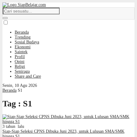
Beranda
Trending
Sosial Budaya
Ekonomi
Saintek
Profil
Opini
Religi
Seniraga
Share and Care
Senin, 10 Agu 2026
Beranda
S1
Tag : S1
3 tahun lalu
Siap-Siap Seleksi CPNS Dibuka Juni 2023, untuk Lulusan SMA/SMK
hingga S1