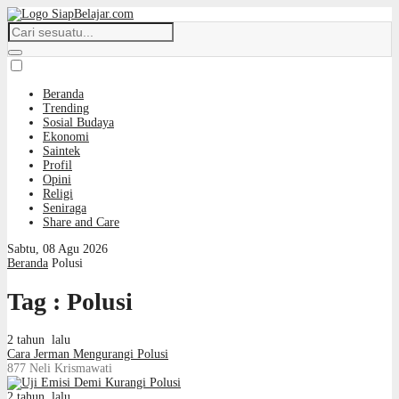
Beranda
Trending
Sosial Budaya
Ekonomi
Saintek
Profil
Opini
Religi
Seniraga
Share and Care
Sabtu, 08 Agu 2026
Beranda
Polusi
Tag : Polusi
2 tahun lalu
Cara Jerman Mengurangi Polusi
877
Neli Krismawati
2 tahun lalu