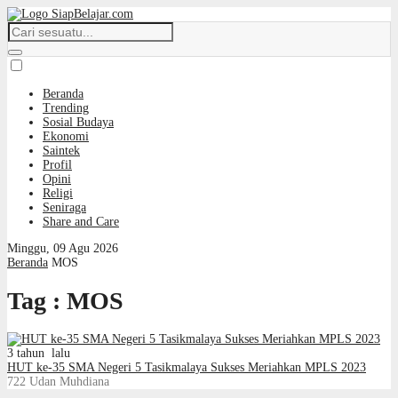
Beranda
Trending
Sosial Budaya
Ekonomi
Saintek
Profil
Opini
Religi
Seniraga
Share and Care
Minggu, 09 Agu 2026
Beranda
MOS
Tag : MOS
3 tahun lalu
HUT ke-35 SMA Negeri 5 Tasikmalaya Sukses Meriahkan MPLS 2023
722
Udan Muhdiana