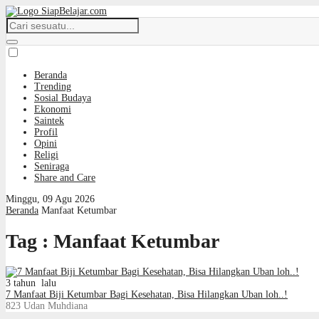
Beranda
Trending
Sosial Budaya
Ekonomi
Saintek
Profil
Opini
Religi
Seniraga
Share and Care
Minggu, 09 Agu 2026
Beranda
Manfaat Ketumbar
Tag : Manfaat Ketumbar
3 tahun lalu
7 Manfaat Biji Ketumbar Bagi Kesehatan, Bisa Hilangkan Uban loh..!
823
Udan Muhdiana