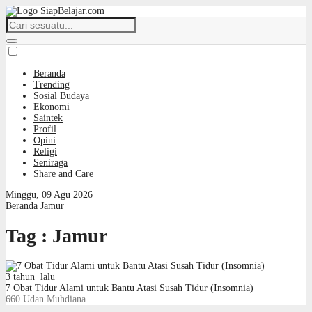
Beranda
Trending
Sosial Budaya
Ekonomi
Saintek
Profil
Opini
Religi
Seniraga
Share and Care
Minggu, 09 Agu 2026
Beranda
Jamur
Tag : Jamur
3 tahun lalu
7 Obat Tidur Alami untuk Bantu Atasi Susah Tidur (Insomnia)
660
Udan Muhdiana