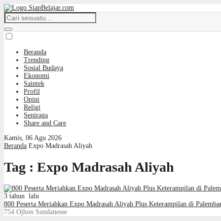
Beranda
Trending
Sosial Budaya
Ekonomi
Saintek
Profil
Opini
Religi
Seniraga
Share and Care
Kamis, 06 Agu 2026
Beranda
Expo Madrasah Aliyah
Tag : Expo Madrasah Aliyah
3 tahun lalu
800 Peserta Meriahkan Expo Madrasah Aliyah Plus Keterampilan di Palemba
754
Ojhon Sundanesse