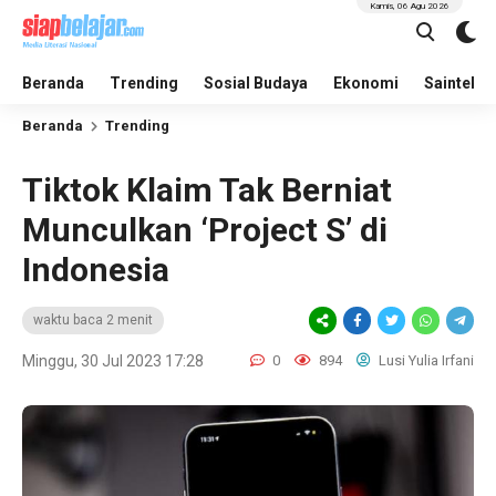
Kamis, 06 Agu 2026
Beranda
Trending
Sosial Budaya
Ekonomi
Saintek
Beranda
Trending
Tiktok Klaim Tak Berniat
Munculkan ‘Project S’ di
Indonesia
waktu baca 2 menit
Minggu, 30 Jul 2023 17:28
0
894
Lusi Yulia Irfani