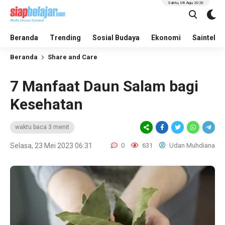
Sabtu, 08 Agu 2026
Beranda
Trending
Sosial Budaya
Ekonomi
Saintek
Beranda
Share and Care
7 Manfaat Daun Salam bagi
Kesehatan
waktu baca 3 menit
Selasa, 23 Mei 2023 06:31
0
631
Udan Muhdiana