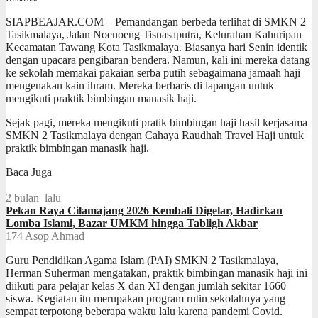
SIAPBEAJAR.COM – Pemandangan berbeda terlihat di SMKN 2
Tasikmalaya, Jalan Noenoeng Tisnasaputra, Kelurahan Kahuripan
Kecamatan Tawang Kota Tasikmalaya. Biasanya hari Senin identik
dengan upacara pengibaran bendera. Namun, kali ini mereka datang
ke sekolah memakai pakaian serba putih sebagaimana jamaah haji
mengenakan kain ihram. Mereka berbaris di lapangan untuk
mengikuti praktik bimbingan manasik haji.
Sejak pagi, mereka mengikuti pratik bimbingan haji hasil kerjasama
SMKN 2 Tasikmalaya dengan Cahaya Raudhah Travel Haji untuk
praktik bimbingan manasik haji.
Baca Juga
2 bulan lalu
Pekan Raya Cilamajang 2026 Kembali Digelar, Hadirkan
Lomba Islami, Bazar UMKM hingga Tabligh Akbar
174
Asop Ahmad
Guru Pendidikan Agama Islam (PAI) SMKN 2 Tasikmalaya,
Herman Suherman mengatakan, praktik bimbingan manasik haji ini
diikuti para pelajar kelas X dan XI dengan jumlah sekitar 1660
siswa. Kegiatan itu merupakan program rutin sekolahnya yang
sempat terpotong beberapa waktu lalu karena pandemi Covid.