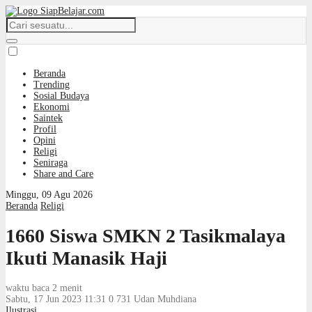
Beranda
Trending
Sosial Budaya
Ekonomi
Saintek
Profil
Opini
Religi
Seniraga
Share and Care
Minggu, 09 Agu 2026
Beranda
Religi
1660 Siswa SMKN 2 Tasikmalaya
Ikuti Manasik Haji
waktu baca 2 menit
Sabtu, 17 Jun 2023 11:31
0
731
Udan Muhdiana
Ilustrasi