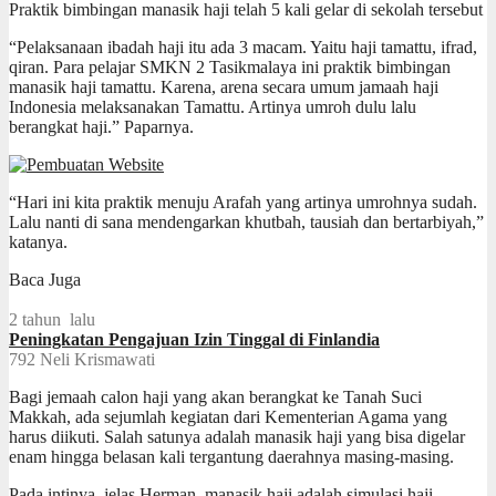
Praktik bimbingan manasik haji telah 5 kali gelar di sekolah tersebut
“Pelaksanaan ibadah haji itu ada 3 macam. Yaitu haji tamattu, ifrad,
qiran. Para pelajar SMKN 2 Tasikmalaya ini praktik bimbingan
manasik haji tamattu. Karena, arena secara umum jamaah haji
Indonesia melaksanakan Tamattu. Artinya umroh dulu lalu
berangkat haji.” Paparnya.
“Hari ini kita praktik menuju Arafah yang artinya umrohnya sudah.
Lalu nanti di sana mendengarkan khutbah, tausiah dan bertarbiyah,”
katanya.
Baca Juga
2 tahun lalu
Peningkatan Pengajuan Izin Tinggal di Finlandia
792
Neli Krismawati
Bagi jemaah calon haji yang akan berangkat ke Tanah Suci
Makkah, ada sejumlah kegiatan dari Kementerian Agama yang
harus diikuti. Salah satunya adalah manasik haji yang bisa digelar
enam hingga belasan kali tergantung daerahnya masing-masing.
Pada intinya, jelas Herman, manasik haji adalah simulasi haji